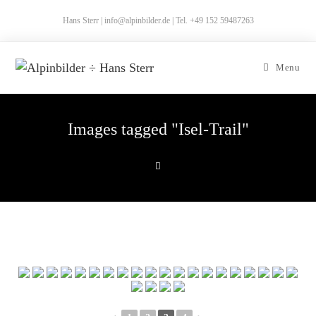
Hans Sterr | info@alpinbilder.de | Tel. +49 152 59487263
Menu
Images tagged "Isel-Trail"